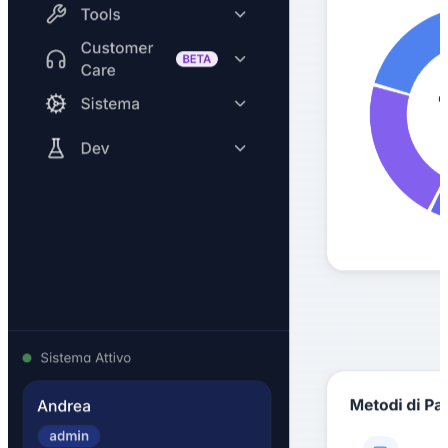
SKU StreamLine
E-commerce · Software