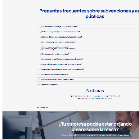
Nexevento
SaaS · Software