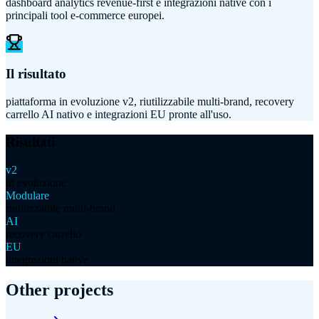
dashboard analytics revenue-first e integrazioni native con i
principali tool e-commerce europei.
Il risultato
piattaforma in evoluzione v2, riutilizzabile multi-brand, recovery
carrello AI nativo e integrazioni EU pronte all'uso.
Risultati
v2
in evoluzione
Modulare
riutilizzabile multi-brand
AI
recovery carrello
EU
integrazioni native
Other projects