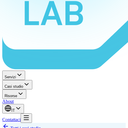
Servizi
Casi studio
Risorse
About
IT
Contattaci