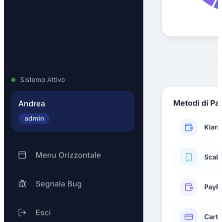
SKU StreamLine
E-commerce · Software