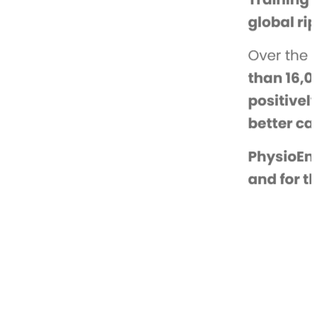
Physioenergy
Software · UX/UI