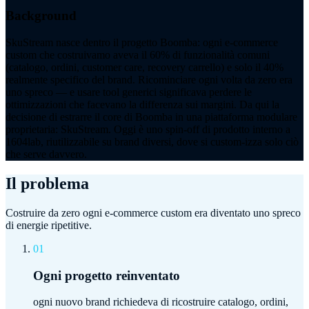
Background
SkuStream nasce dentro il progetto Boomba: ogni e-commerce
custom che costruivamo aveva il 60% di funzionalità comuni
(catalogo, ordini, customer care, recovery carrello) e solo il 40%
realmente specifico del brand. Ricominciare ogni volta da zero era
uno spreco — e usare tool generici significava perdere le
ottimizzazioni che facevano la differenza sui margini. Da qui la
decisione di estrarre il core di Boomba in una piattaforma modulare
proprietaria: SkuStream. Oggi è uno spin-off di prodotto interno a
1604lab, riutilizzabile su brand diversi, dove si custom-izza solo ciò
che serve davvero.
Il problema
Costruire da zero ogni e-commerce custom era diventato uno spreco
di energie ripetitive.
01
Ogni progetto reinventato
ogni nuovo brand richiedeva di ricostruire catalogo, ordini,