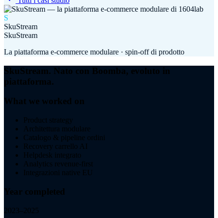
Tutti i casi studio
S
SkuStream
SkuStream
La piattaforma e-commerce modulare · spin-off di prodotto
SkuStream. Nato con Boomba, evoluto in
piattaforma.
What we worked on
Product strategy
Architettura modulare
Catalogo & pipeline ordini
Recovery carrello AI
Helpdesk integrato
Analytics revenue-first
Integrazioni native EU
Year completed
2023–2025