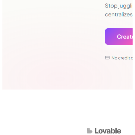
Nexevento
SaaS · Software